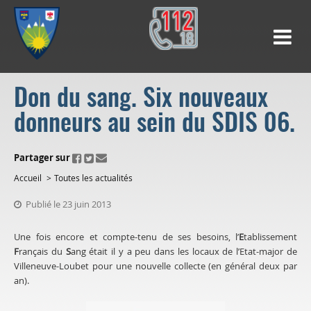
Don du sang. Six nouveaux
donneurs au sein du SDIS 06.
ui.fo.accessibility.echappement.partage
Partager sur
Accueil
Toutes les actualités
Publié le 23 juin 2013
Une fois encore et compte-tenu de ses besoins, l’
E
tablissement
F
rançais du
S
ang était il y a peu dans les locaux de l’Etat-major de
Villeneuve-Loubet pour une nouvelle collecte (en général deux par
an).