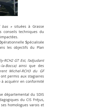
l bas »
situées à Grasse
es conseils techniques du
 impactées.
O
pérationnelle
S
pécialisée
ans les objectifs du Plan
ly-RCH2 GT Est, l’adjudant
la-Bocca)
ainsi que des
aurent Michel-RCH3 du GF
)
ont permis aux stagiaires
 à acquérir en conformité
ue départemental du SDIS
pédagogiques du CIS Fréjus,
c ses homologues varois et