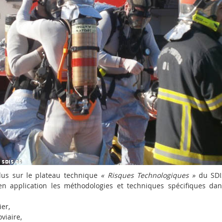
ndus sur le plateau technique
« Risques Technologiques »
du SDIS
 en application les méthodologies et techniques spécifiques d
er,
viaire,