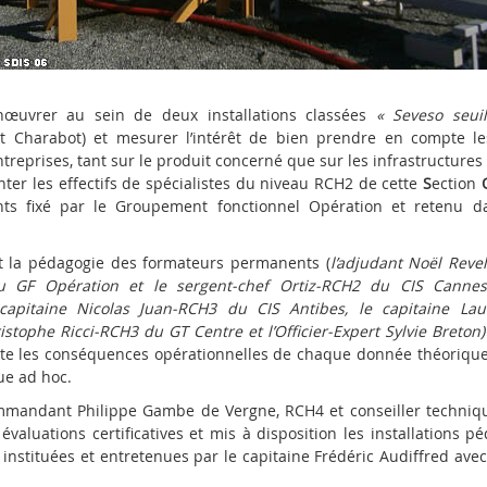
œuvrer au sein de deux installations classées
« Seveso seui
et Charabot) et mesurer l’intérêt de bien prendre en compte l
treprises, tant sur le produit concerné que sur les infrastructures
ter les effectifs de spécialistes du niveau RCH2 de cette
S
ection
ents fixé par le Groupement fonctionnel Opération et retenu d
 et la pédagogie des formateurs permanents (
l’adjudant Noël
Revel
 GF Opération et le sergent-chef Ortiz-RCH2 du CIS Cannes-
 capitaine Nicolas Juan-RCH3 du CIS Antibes, le capitaine L
istophe Ricci-RCH3 du GT Centre et l’Officier-Expert Sylvie Breton
e les conséquences opérationnelles de chaque donnée théorique
ue ad hoc.
mmandant Philippe Gambe de Vergne, RCH4 et conseiller techniq
évaluations certificatives et mis à disposition les installations 
 instituées et entretenues par le capitaine Frédéric Audiffred ave