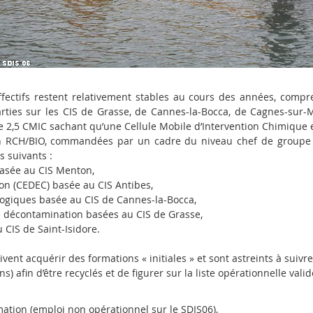
effectifs restent relativement stables au cours des années, compr
rties sur les CIS de Grasse, de Cannes-la-Bocca, de Cagnes-sur-M
e 2,5 CMIC sachant qu’une Cellule Mobile d’Intervention Chimique e
ion RCH/BIO, commandées par un cadre du niveau chef de groupe
s suivants :
basée au CIS Menton,
on (CEDEC) basée au CIS Antibes,
logiques basée au CIS de Cannes-la-Bocca,
e décontamination basées au CIS de Grasse,
 CIS de Saint-Isidore.
vent acquérir des formations « initiales » et sont astreints à suiv
) afin d’être recyclés et de figurer sur la liste opérationnelle vali
mation (emploi non opérationnel sur le SDIS06),