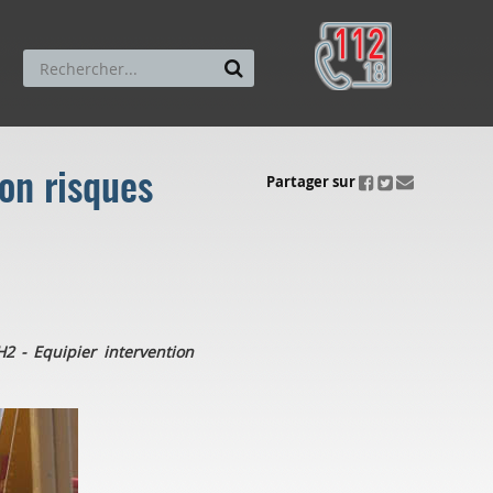
on risques
ui.fo.accessibility.echappement.partage
Partager sur
2 - Equipier
intervention