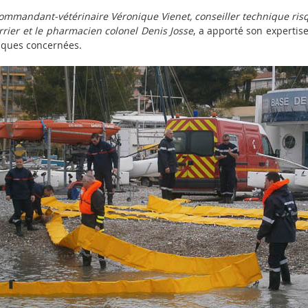
commandant-vétérinaire Véronique Vienet, conseiller technique ris
arrier et le pharmacien colonel Denis
Josse
, a apporté son experti
iques concernées.