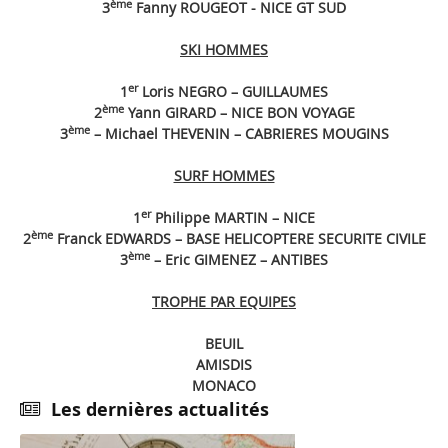
ème
3
Fanny ROUGEOT - NICE GT SUD
SKI HOMMES
er
1
Loris NEGRO – GUILLAUMES
ème
2
Yann GIRARD – NICE BON VOYAGE
ème
3
– Michael THEVENIN – CABRIERES MOUGINS
SURF HOMMES
er
1
Philippe MARTIN – NICE
ème
2
Franck EDWARDS – BASE HELICOPTERE SECURITE CIVILE
ème
3
– Eric GIMENEZ – ANTIBES
TROPHE PAR EQUIPES
BEUIL
AMISDIS
MONACO
Les dernières actualités