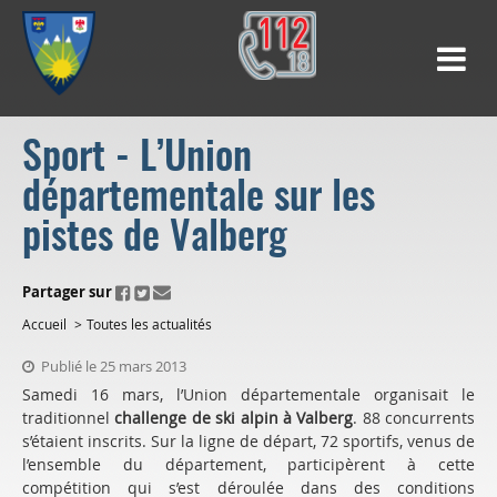
Sport - L’Union
départementale sur les
pistes de Valberg
ui.fo.accessibility.echappement.partage
Partager sur
Accueil
Toutes les actualités
Publié le 25 mars 2013
Samedi 16 mars, l’Union départementale organisait le
traditionnel
challenge de ski alpin à
Valberg
. 88 concurrents
s’étaient inscrits. Sur la ligne de départ, 72 sportifs, venus de
l’ensemble du département, participèrent à cette
compétition qui s’est déroulée dans des conditions