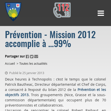
Prévention - Mission 2012
accomplie à …99%
ui.fo.accessibility.echappement.partage
Partager sur
Accueil
Toutes les actualités
Publié le 25 janvier 2013
Deux heures à Technopolis : c’est le temps que le colonel
Patrick Bautheac, Directeur départemental et Chef de Corps,
a consacré à l’exposé du bilan 2012 de la
Prévention et les
objectifs 2013
.
Trois groupements (Nice, Grasse et la sous-
commission départementale) qui occupent plus de 70
préventionnistes et collaboratrices.
L‘occasion de rencontrer le colonel Robert Raibaut, en