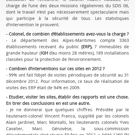
charge de l’une des deux missions régaliennes du SDIS 06,
dont le travail n’est pas nécessairement spectaculaire mais
qui participe à la sécurité de tous. Les statistiques
d’intervention le prouvent.
- Colonel, de combien d’établissements avez-vous la charge ?
- Le département des Alpes-Maritimes compte 3363
établissements recevant du public
(ERP),
7 immeubles de
grande hauteur (
IGH
d’au moins 28 mètres), 189 installations
classées pour la protection de l’environnement.
- Combien d’interventions sur ces sites en 2012 ?
- 99% ont fait l’objet de visites périodiques de sécurité au 31
décembre 2012. Pour information, ce taux de réalisation de
visites des ERP était de 94% en 2009.
- Etudier, visiter les sites, établir des rapports est une chose.
En tirer des conclusions en est une autre.
- Je ne donnerai que quelques chiffres. Présidée par le
lieutenant-colonel Vincent Franco, suppléé par les colonels
Alain Jardinet, Marc Montalti, les lieutenants colonels Yves
Cavalier, Marc Génovèse, la sous-commission
départementale s’est réunie 50 fois en 2012, a édité 1269 PV