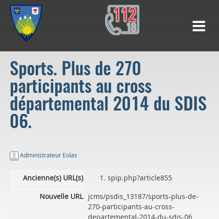
Sports. Plus de 270
participants au cross
départemental 2014 du SDIS
06.
Administrateur Eolas
·
Ancienne(s) URL(s)
spip.php?article855
Nouvelle URL
jcms/psdis_13187/sports-plus-de-
270-participants-au-cross-
departemental-2014-du-sdis-06