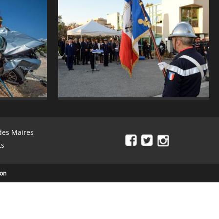
des Maires
ts
ion