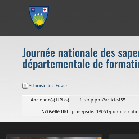
Aller au menu
Aller au contenu
Aller à la recherche
Journée nationale des sape
départementale de formati
Administrateur Eolas
·
Ancienne(s) URL(s)
spip.php?article455
Nouvelle URL
jcms/psdis_13051/journee-natio