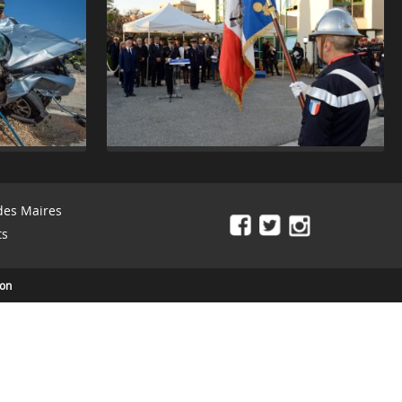
des Maires
ts
ion