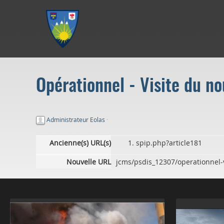
Aller au menu
Aller au contenu
Aller à la recherche
Opérationnel - Visite du n
Administrateur Eolas
·
Ancienne(s) URL(s)
spip.php?article181
Nouvelle URL
jcms/psdis_12307/operationnel-