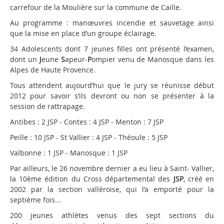
carrefour de la Moulière sur la commune de Caille.
Au programme : manœuvres incendie et sauvetage ainsi
que la mise en place d’un groupe éclairage.
34 Adolescents dont 7 jeunes filles ont présenté l’examen,
dont un
J
eune
S
apeur-
P
ompier venu de Manosque dans les
Alpes de Haute Provence.
Tous attendent aujourd’hui que le jury se réunisse début
2012 pour savoir s’ils devront ou non se présenter à la
session de rattrapage.
Antibes : 2 JSP - Contes : 4 JSP - Menton : 7 JSP
Peille : 10 JSP - St Vallier : 4 JSP - Théoule : 5 JSP
Valbonne : 1 JSP - Manosque : 1 JSP
Par ailleurs, le 26 novembre dernier a eu lieu à Saint- Vallier,
la 10ème édition du Cross départemental des
JSP
, créé en
2002 par la section valléroise, qui l’a emporté pour la
septième fois...
200 jeunes athlètes venus des sept sections du