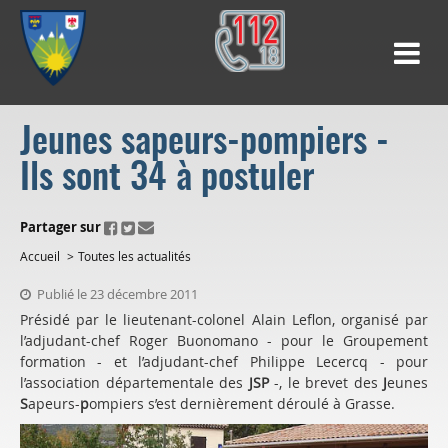
Jeunes sapeurs-pompiers -
Ils sont 34 à postuler
ui.fo.accessibility.echappement.partage
Partager sur
Accueil
Toutes les actualités
Publié le 23 décembre 2011
Présidé par le lieutenant-colonel Alain Leflon, organisé par
l’adjudant-chef Roger Buonomano - pour le Groupement
formation - et l’adjudant-chef Philippe Lecercq - pour
l’association départementale des
JSP
-, le brevet des
J
eunes
S
apeurs-
p
ompiers s’est dernièrement déroulé à Grasse.