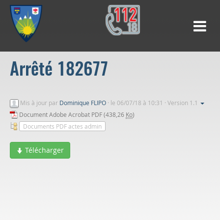
Arrêté 182677
Mis à jour par
Dominique FLIPO
·
le 06/07/18 à 10:31 · Version 1.1
Document Adobe Acrobat PDF (438,26
Ko
)
Documents PDF actes admin
Télécharger