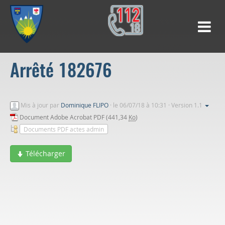
Arrêté 182676
Mis à jour par
Dominique FLIPO
·
le 06/07/18 à 10:31 · Version 1.1
Document Adobe Acrobat PDF (441,34
Ko
)
Documents PDF actes admin
Télécharger