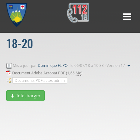
18-20
Mis à jour par
Dominique FLIPO
·
le 06/07/18 à 10:33 · Version 1.1
Document Adobe Acrobat PDF (1,65
Mo
)
Documents PDF actes admin
Télécharger