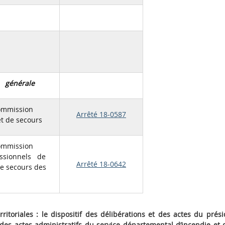
n générale
commission
Arrêté 18-0587
et de secours
commission
essionnels de
Arrêté 18-0642
de secours des
rritoriales : le dispositif des délibérations et des actes du prés
 des actes administratifs du service départemental d’incendie et