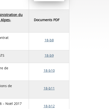
inistration du
 Alpes-
Documents PDF
ntrat
18-b8
ATS
18-b9
re de
18-b10
tions de
18-b11
6 – Noël 2017
18-b12