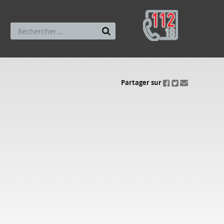
ui.fo.accessibility.echappement.partage
Partager sur