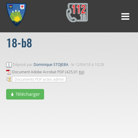
18-b8
Déposé par
Dominique STOJEBA
·
le 12/04/18 à 10:28
Document Adobe Acrobat PDF (425,01
Ko
)
Documents PDF actes admin
Télécharger